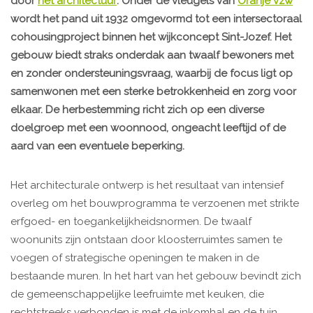
door
net architectuur
. Onder de vleugels van
Oranje vzw
wordt het pand uit 1932 omgevormd tot een intersectoraal
cohousingproject binnen het wijkconcept Sint-Jozef. Het
gebouw biedt straks onderdak aan twaalf bewoners met
en zonder ondersteuningsvraag, waarbij de focus ligt op
samenwonen met een sterke betrokkenheid en zorg voor
elkaar. De herbestemming richt zich op een diverse
doelgroep met een woonnood, ongeacht leeftijd of de
aard van een eventuele beperking.
Het architecturale ontwerp is het resultaat van intensief
overleg om het bouwprogramma te verzoenen met strikte
erfgoed- en toegankelijkheidsnormen. De twaalf
woonunits zijn ontstaan door kloosterruimtes samen te
voegen of strategische openingen te maken in de
bestaande muren. In het hart van het gebouw bevindt zich
de gemeenschappelijke leefruimte met keuken, die
rechtstreeks verbonden is met de inkomhal en de tuin.