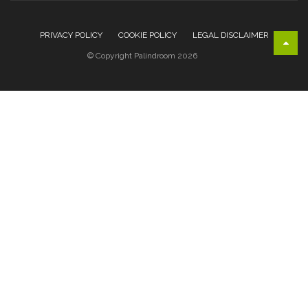
PRIVACY POLICY
COOKIE POLICY
LEGAL DISCLAIMER
© Copyright Palindroom 2026